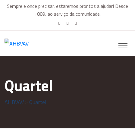
Sempre e onde precisar, estaremos prontos a ajudar! Desde
1889, ao serviço da comunidade.
Quartel
AHBVAV
>
Quartel